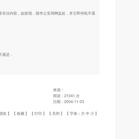
动等非法内容，如发现，报市公安局网监处，并立即停机不退
不退还．
来源：
阅读：
21041
次
日期：
2004-11-03
朋友
】 【
收藏
】 【
打印
】 【
关闭
】 【 字体：
大
中
小
】