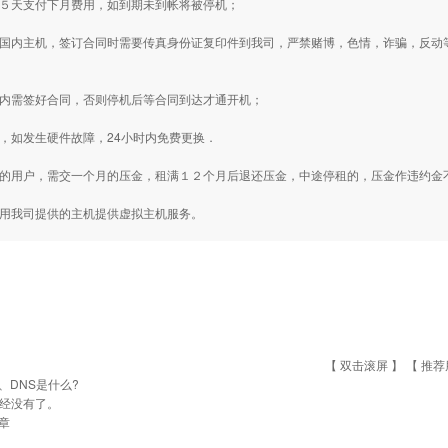
前５天支付下月费用，如到期未到帐将被停机；
用国内主机，签订合同时需要传真身份证复印件到我司，严禁赌博，色情，诈骗，反
周内需签好合同，否则停机后等合同到达才通开机；
内，如发生硬件故障，24小时内免费更换．
款的用户，需交一个月的压金，租满１２个月后退还压金，中途停租的，压金作违约金
用用我司提供的主机提供虚拟主机服务。
【 双击滚屏 】 【
推荐
P、DNS是什么?
经没有了。
章