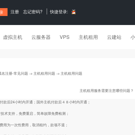
注册
忘记密码?
快捷登录:
虚拟主机
云服务器
VPS
主机租用
云建站
域名注册-常见问题
→
主机租用问题
→ 主机租用问题
主机租用服务需要注意哪些问题？
机付款后24小时内开通；国外主机付款后４８小时内开通；
4小时技术支持，免费重启，简单故障免费检测；
级费用为一次性费用，取消租约，款项不退；