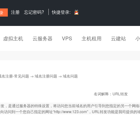
注册
忘记密码?
快捷登录:
虚拟主机
云服务器
VPS
主机租用
云建站
域名注册-常见问题
→
域名注册问题
→ 域名问题
名词解释：URL转发
转发，是通过服务器的特殊设置，将访问您当前域名的用户引导到您指定的另一个网络
向访问到一个您自己指定的网址“http://www.123.com”，URL转发功能是我司提