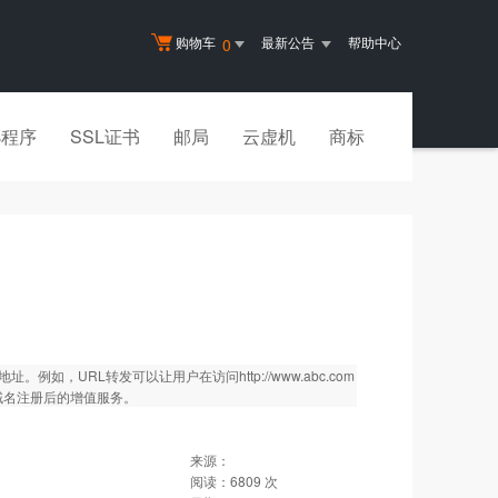
购物车
最新公告
帮助中心
0
小程序
SSL证书
邮局
云虚机
商标
地址。例如，URL转发可以让用户在访问
http://www.abc.com
供的域名注册后的增值服务。
来源：
阅读：
6809
次