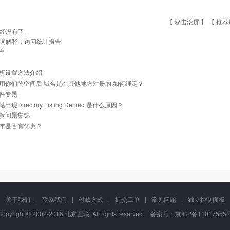
【 双击滚屏 】 【
推荐
经没有了。
词解释：访问统计报告
章
析设置方法介绍
用你们的空间后,域名是在其他地方注册的,如何绑定？
件专题
现Directory Listing Denied 是什么原因？
款问题集锦
年是否有优惠？
关于我们
|
联系我们
|
付款方式
|
提交工单
|
常见问题
|
独立控制面板
Copyright © 2002-2016 北京互联, All rights reserved. 备案号：
京ICP备11017555