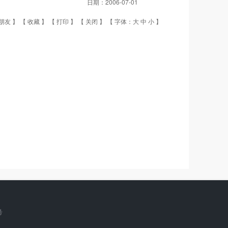
日期：
2006-07-01
朋友
】 【
收藏
】 【
打印
】 【
关闭
】 【 字体：
大
中
小
】
号