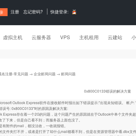
注册
忘记密码?
快捷登录:
虚拟主机
云服务器
VPS
主机租用
云建站
域名注册-常见问题
→
企业邮局问题
→ 邮局问题
0x800C0133错误的解决方案
rosoft Outlook Express软件在接收邮件时报出如下错误提示:"出现未知错误。 帐户: 'test', 服
否, 错误号: 0x800C0133"时的原因及解决方案:
look Express存在着一个2G的问题，这个问题产生的原因就在于Outlook中单个
il收了下来，但是自己看不到；而服务器上面也没了。
是有附件的mail，都没法收，一收就报错。
的文件夹打不开，或者是打开了却什么mail都看不到，但是在资源管理器中看.dbx文件