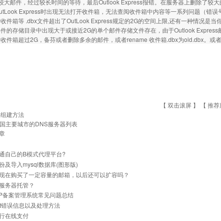
较大邮件，经过较长时间的等待，最后Outlook Express报错。在服务器上删除
utLook Express时出现无法打开收件箱，无法查阅收件箱中内容等一系列问题（错误
收件箱等 .dbx文件超出了OutLook Express规定的2G的空间上限,还有一种情
件的存储目录中出现大于或接近2G的单个邮件存储文件存在，由于Outlook Expr
收件箱超过2G，备芬或者删除多余的邮件，或者rename 收件箱.dbx为old.db
【 双击滚屏 】 【
推荐
IS组建方法
国主要城市的DNS服务器列表
章
通自己的B模式代理平台?
份及导入mysql数据库(图形版)
现在购买了一定容量的邮箱，以后还可以扩容吗？
服务器托管？
与IP备案管理系统常见问题总结
net错误信息以及处理方法
行在线支付