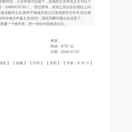
了较大的邮件后，小文件就可以收了，但遇到大文件后又不可以了
号：0x800C0133 ）。经过查询，发现之所以会出现以上问
况是当你发送邮件之后,邮件不能成功进入已发送邮件文件夹,经过查
ess邮件存储文件最大支持2G，因此判断问题出在这里了。
x。或者新建一个收件夹，把一些信分批移动过去。
来源：
阅读：
8737
次
日期：
2006-07-01
朋友
】 【
收藏
】 【
打印
】 【
关闭
】 【 字体：
大
中
小
】