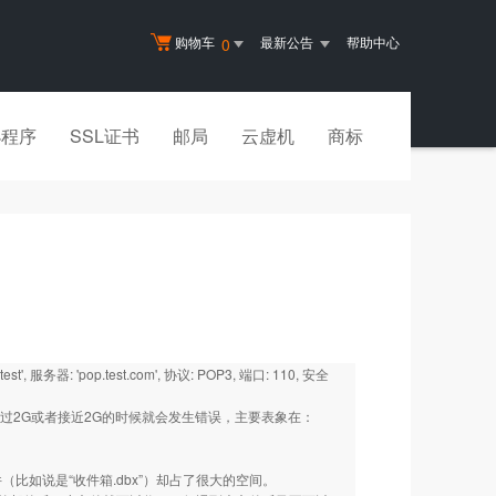
购物车
最新公告
帮助中心
0
小程序
SSL证书
邮局
云虚机
商标
务器: 'pop.test.com', 协议: POP3, 端口: 110, 安全
文件夹超过2G或者接近2G的时候就会发生错误，主要表象在：
（比如说是“收件箱.dbx”）却占了很大的空间。