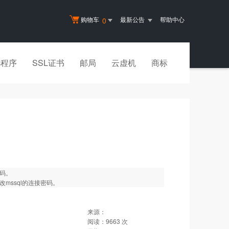
购物车
最新公告
帮助中心
0
小程序
SSL证书
邮局
云虚机
商标
密码。
改mssql的连接密码。
来源：
阅读：
9663
次