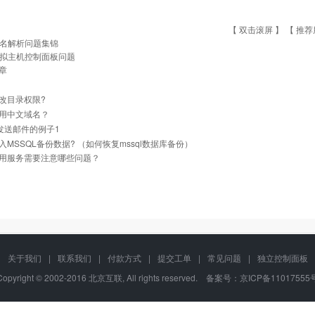
【 双击滚屏 】 【
推荐
名解析问题集锦
拟主机控制面板问题
章
改目录权限?
用中文域名？
l 发送邮件的例子1
入MSSQL备份数据? （如何恢复mssql数据库备份）
用服务需要注意哪些问题？
关于我们
|
联系我们
|
付款方式
|
提交工单
|
常见问题
|
独立控制面板
Copyright © 2002-2016 北京互联, All rights reserved. 备案号：
京ICP备11017555