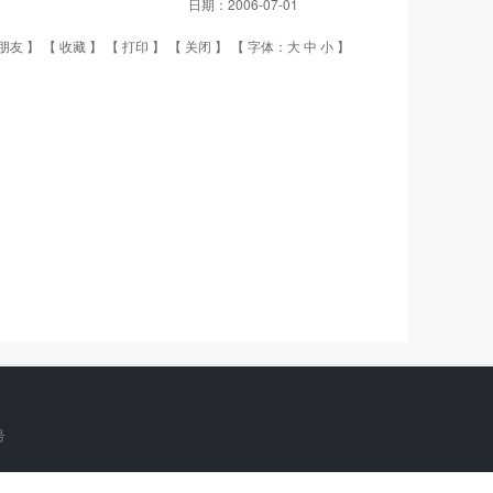
日期：
2006-07-01
朋友
】 【
收藏
】 【
打印
】 【
关闭
】 【 字体：
大
中
小
】
号