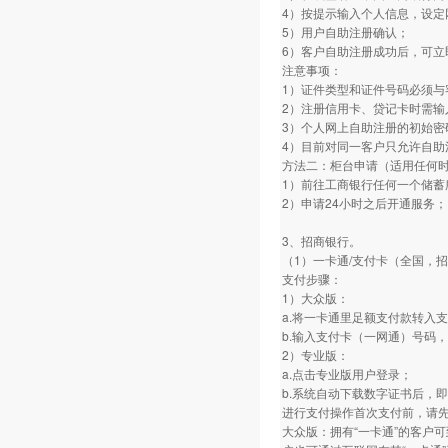
4）按提示输入个人信息，设定
5）用户自助注册确认；
6）客户自助注册成功后，可立
注意事项：
1）证件类型和证件号码必须与
2）注册信用卡、贷记卡时需输
3）个人网上自助注册的初始密
4）目前对同一客户只允许自助
方法二：柜台申请（适用任何
1）前往工商银行任何一个储蓄
2）申请24小时之后开通服务；
3、招商银行。
（1）一卡通/支付卡（全国，
支付步骤：
1）大众版：
a.将一卡通里足额支付款转入
b.输入支付卡（一网通）号码
2）专业版：
a.点击专业版用户登录；
b.系统自动下载数字证书后，即
进行支付操作首次支付前，请
大众版：拥有“一卡通”的客户可