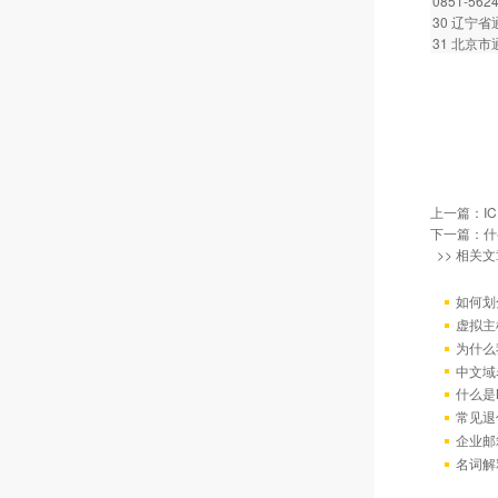
0851-562
30 辽宁省通
31 北京市通
上一篇：
I
下一篇：
什
>> 相关文
如何划
虚拟主
为什么
中文域
什么是
常见退
企业邮
名词解