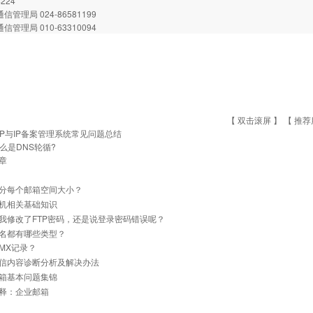
4224
信管理局 024-86581199
信管理局 010-63310094
【 双击滚屏 】 【
推荐
CP与IP备案管理系统常见问题总结
么是DNS轮循?
章
分每个邮箱空间大小？
机相关基础知识
我修改了FTP密码，还是说登录密码错误呢？
名都有哪些类型？
MX记录？
信内容诊断分析及解决办法
箱基本问题集锦
释：企业邮箱