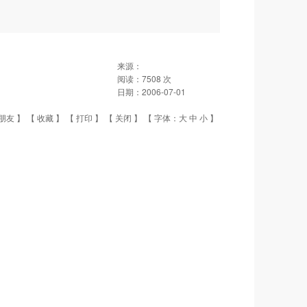
来源：
阅读：
7508
次
日期：
2006-07-01
朋友
】 【
收藏
】 【
打印
】 【
关闭
】 【 字体：
大
中
小
】