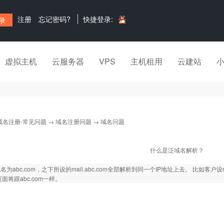
注册
忘记密码?
快捷登录:
虚拟主机
云服务器
VPS
主机租用
云建站
域名注册-常见问题
→
域名注册问题
→ 域名问题
什么是泛域名解析？
为abc.com，之下所设的mail.abc.com全部解析到同一个IP地址上去。 比如客户设ma
面将跟abc.com一样。