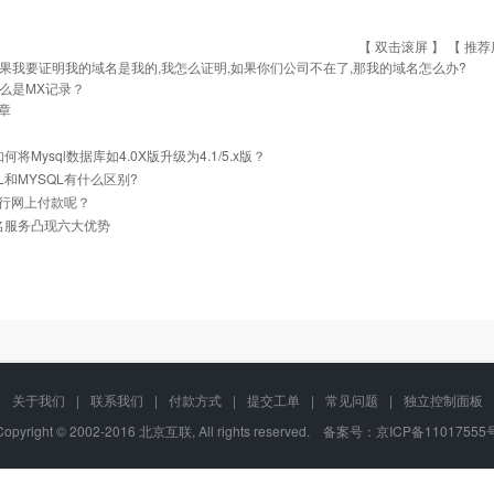
【 双击滚屏 】 【
推荐
果我要证明我的域名是我的,我怎么证明,如果你们公司不在了,那我的域名怎么办?
么是MX记录？
章
如何将Mysql数据库如4.0X版升级为4.1/5.x版？
QL和MYSQL有什么区别?
行网上付款呢？
名服务凸现六大优势
关于我们
|
联系我们
|
付款方式
|
提交工单
|
常见问题
|
独立控制面板
Copyright © 2002-2016 北京互联, All rights reserved. 备案号：
京ICP备11017555