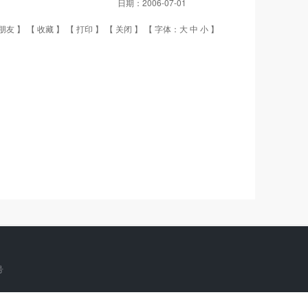
日期：
2006-07-01
朋友
】 【
收藏
】 【
打印
】 【
关闭
】 【 字体：
大
中
小
】
号