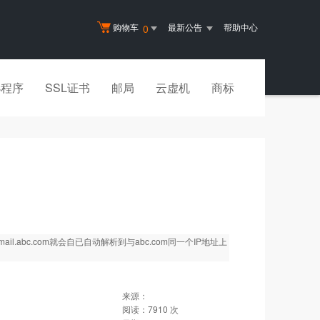
购物车
最新公告
帮助中心
0
小程序
SSL证书
邮局
云虚机
商标
il.abc.com就会自已自动解析到与abc.com同一个IP地址上
来源：
阅读：
7910
次