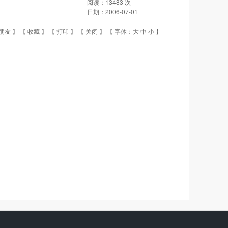
阅读：
13483
次
日期：
2006-07-01
朋友
】 【
收藏
】 【
打印
】 【
关闭
】 【 字体：
大
中
小
】