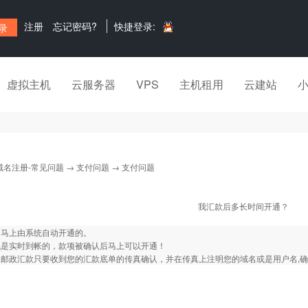
注册
忘记密码?
快捷登录:
虚拟主机
云服务器
VPS
主机租用
云建站
域名注册-常见问题
→
支付问题
→ 支付问题
我汇款后多长时间开通？
是马上由系统自动开通的。
也是实时到帐的，款项被确认后马上可以开通！
邮政汇款只要收到您的汇款底单的传真确认，并在传真上注明您的域名或是用户名,确