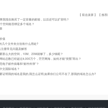
【 双击滚屏 】 【
推荐
果我现在购买了一定容量的邮箱，以后还可以扩容吗？
个空间能否绑定多个域名？
章
价值
里的几个文件夹分别有什么用处?
名注册常见问题及解答
要那么大的空间，10M、20M就够了，多少钱呢？
网站总数已经超过4,000万个，茫茫网海，如何才能“突围”而出？
范电子邮件病毒和“邮件炸弹”？
中文国际域名？
要证明我的域名是我的,我怎么证明,如果你们公司不在了,那我的域名怎么办?