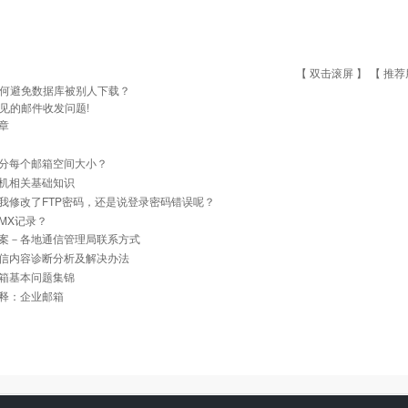
【 双击滚屏 】 【
推荐
何避免数据库被别人下载？
见的邮件收发问题!
章
分每个邮箱空间大小？
机相关基础知识
我修改了FTP密码，还是说登录密码错误呢？
MX记录？
案－各地通信管理局联系方式
信内容诊断分析及解决办法
箱基本问题集锦
释：企业邮箱