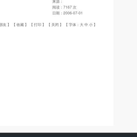
来源：
阅读：
7167
次
日期：
2006-07-01
朋友
】 【
收藏
】 【
打印
】 【
关闭
】 【 字体：
大
中
小
】