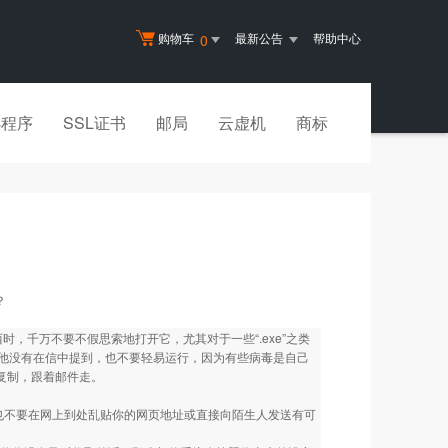
购物车
最新公告
帮助中心
0
小程序
SSL证书
邮局
云虚机
商标
？
，千万不要不假思索地打开它，尤其对于一些“.exe”之类
他没有在信中提到，也不要轻易运行，因为有些病毒是自己
动复制，跟着邮件走。
不要在网上到处乱贴你的网页地址或直接向陌生人发送有可
。