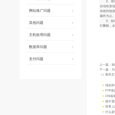
2、有些
自动给发
网站推广问题
你收到他
爆炸为止。
3、如果
其他问题
行删除，从
主机租用问题
数据库问题
支付问题
上一篇：
病
下一篇：
为
>> 相关文
域名的
FTP
CN域
我不需
世界上
什么是