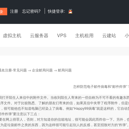
注册
忘记密码?
快捷登录:
虚拟主机
云服务器
VPS
主机租用
云建站
域名注册-常见问题
→
企业邮局问题
→ 邮局问题
怎样防范电子邮件病毒和“邮件炸弹”
轻易打开陌生人来信中的附件文件。当收到陌生人寄来的一些自称为不可不看的有趣东西时
程序文件。对于比较熟悉、了解的朋友们寄来的信，如果其信中夹带了程序附件，但是
，很可能他也不知道电脑已经染上了病毒。例如“Happy99病毒”就是这样的，它自
件炸弹”要注意以下三点：
在网上得罪人，否则，对方知道你的信箱地址，很可能会因此而炸你一下。另外，也
为是垃圾邮件之类的东西，因为这样很可能引起别人的反感，甚至招致对方的“炸弹”