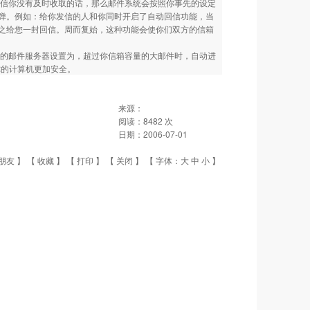
信你没有及时收取的话，那么邮件系统会按照你事先的设定
弹。例如：给你发信的人和你同时开启了自动回信功能，当
之给您一封回信。周而复始，这种功能会使你们双方的信箱
的邮件服务器设置为，超过你信箱容量的大邮件时，自动进
你的计算机更加安全。
来源：
阅读：
8482
次
日期：
2006-07-01
朋友
】 【
收藏
】 【
打印
】 【
关闭
】 【 字体：
大
中
小
】