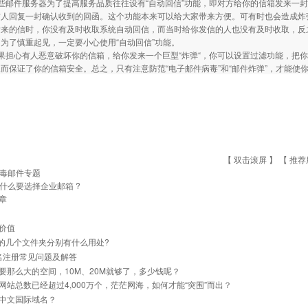
邮件服务器为了提高服务品质往往设有“自动回信”功能，即对方给你的信箱发来一封
信人回复一封确认收到的回函。这个功能本来可以给大家带来方便。可有时也会造成炸
发来的信时，你没有及时收取系统自动回信，而当时给你发信的人也没有及时收取，反
为了慎重起见，一定要小心使用“自动回信”功能。
担心有人恶意破坏你的信箱，给你发来一个巨型“炸弹“，你可以设置过滤功能，把你
而保证了你的信箱安全。总之，只有注意防范“电子邮件病毒”和“邮件炸弹”，才能使
【 双击滚屏 】 【
推荐
毒邮件专题
什么要选择企业邮箱 ?
章
价值
里的几个文件夹分别有什么用处?
名注册常见问题及解答
要那么大的空间，10M、20M就够了，多少钱呢？
网站总数已经超过4,000万个，茫茫网海，如何才能“突围”而出？
中文国际域名？