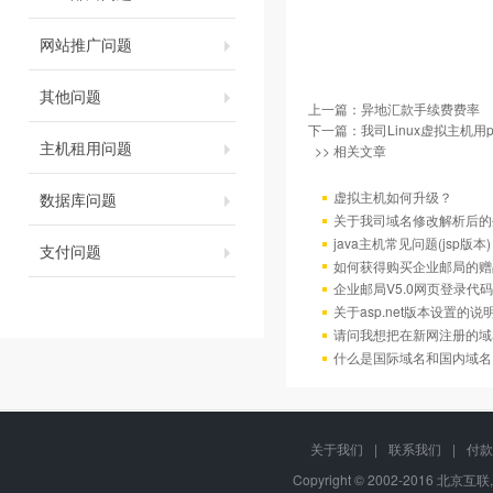
网站推广问题
其他问题
上一篇：
异地汇款手续费费率
下一篇：
我司Linux虚拟主机用
主机租用问题
>> 相关文章
虚拟主机如何升级？
数据库问题
关于我司域名修改解析后的
java主机常见问题(jsp版本)
支付问题
如何获得购买企业邮局的赠
企业邮局V5.0网页登录代码
关于asp.net版本设置的说
请问我想把在新网注册的域
什么是国际域名和国内域名
关于我们
|
联系我们
|
付款
Copyright © 2002-2016 北京互联,