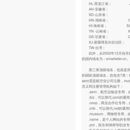
HL-黑龙江省； J
AH-安徽省； FJ
SD-山东省； HA
HN-湖南省； GD
HI-海南省； SC
YN -云南省； XZ
GS-甘肃省； QH
XJ-新疆维吾尔自治区；
TW-台湾； HK
此外，从2002年12月份开始
的国内域名为：emarketer.cn。
第三类顶级域名，也就是所谓的“
的国际顶级域名，也包含7类：biz,
aero需是航空业公司注册，m
含义和注册管理机构如下：
.aero，航空运输业专用，
.biz，可以替代.com的通用
.coop，商业合作社专用，
.info，可以替代.net的通
.museum，博物馆专用，
.name，是个人网站的专用域名
.pro，医生和律师等职业专用