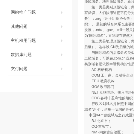
顶级域名、地理顶级域名、新
第一类是类别顶级域名，共有7
网站推广问题
家标识，人们按用途把它们分为
务）；.org（用于组织协会等）
织）。 最初的域名体系也主要供
其他问题
发展，.edu、.gov、.mil
为“国际域名”，直到现在仍然
主机租用问题
第二类是地理顶级域名，共有2
后缀）。这样以.CN为后缀的域
与国际域名的后缀命名类似，
数据库问题
二级域名：可以在.com.cn
类别域名是依照申请机构的性
支付问题
AC 科研机构
COM 工、商、金融等企业
EDU 教育机构
GOV 政府部门
NET 互联网络、接入网络的信
ORG 各种非盈利性的组织
行政区划域名是按照中国的各
域名"34个，适用于我国的各省、
中国34个顶级域名之行政区
BJ-北京市； SH
CQ-重庆市； HE
NM -内蒙古自治区； 