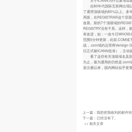
关于ICANN为什么要增加
自80年代国际互联网出现以来，
了通用顶级域的80%以上。多年
局面，在REGISTRAR这个
改善。新的7个顶级域的REGIS
REGISTRY没有干系。这样，
有改进，如：一改今日WHOIS分散
范围5分钟更新，此前.COM
战，.com域的运营商Verisign 
日正式被ICANN批准），主
看了这些有关顶级域名及国内
为止，最为通用的仍然是.com
发注册以来，国内网站似乎更青
上一篇：
我想把我收到的邮件转发
下一篇：已经没有了。
>> 相关文章