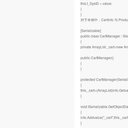
this.f_SysID =
value
;
}
}
对于本例中，CartInfo 与 P
[Serializable]
public class CartManager : ISe
{
private ArrayList _cart=new Arr
public CartManager()
{
}
protected CartManager(Serializ
{
this._cart=(ArrayList)info.Get
va
}
void ISerializable.GetObjectDa
{
info.Add
value
("_cart",this._cart
}