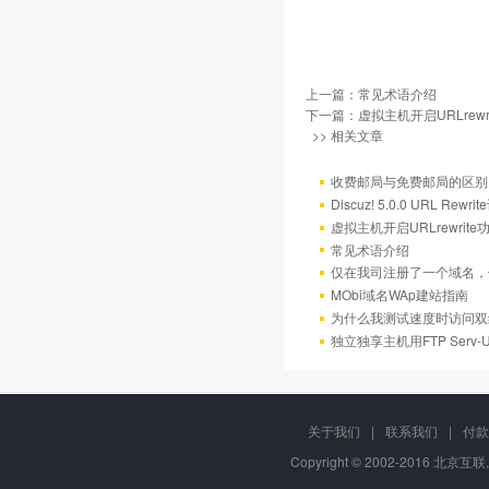
上一篇：
常见术语介绍
下一篇：
虚拟主机开启URLrew
>> 相关文章
收费邮局与免费邮局的区别
Discuz! 5.0.0 URL Rewr
虚拟主机开启URLrewrit
常见术语介绍
仅在我司注册了一个域名，
MObi域名WAp建站指南
为什么我测试速度时访问双
独立独享主机用FTP Serv
关于我们
|
联系我们
|
付款
Copyright © 2002-2016 北京互联,