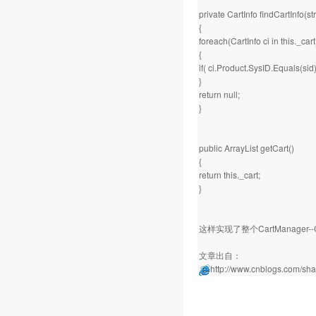
private CartInfo findCartInfo(str
{
foreach(CartInfo ci in this._cart
{
if( ci.Product.SysID.Equals(sid) 
}
return null;
}
public ArrayList getCart()
{
return this._cart;
}
这样实现了整个CartManager--C
文章出自：
http://www.cnblogs.com/sha