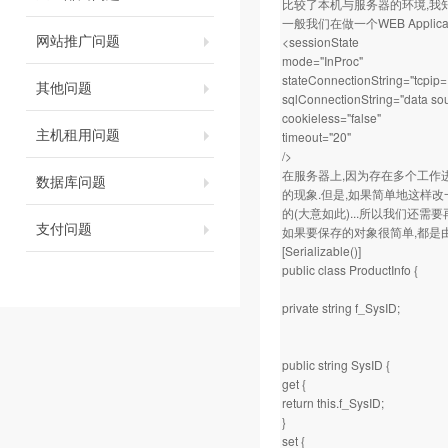
比较了本机与服务器的环境,我知道问
一般我们在做一个WEB Applicat
网站推广问题
<sessionState
mode="InProc"
stateConnectionString="tcpip
其他问题
sqlConnectionString="data so
cookieless="false"
主机租用问题
timeout="20"
/>
在服务器上,因为存在多个工作进程,
数据库问题
的现象.但是,如果简单地这样改一下
的(大意如此)...所以我们还需
支付问题
如果要保存的对象很简单,都是由
[Serializable()]
public class ProductInfo {
private string f_SysID;
public string SysID {
get {
return this.f_SysID;
}
set {