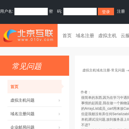
用户名:
密 码:
注册
首页
域名注册
虚拟主机
云
常见问题
虚拟主机域名注册-常见问题
首页
作者：
很简单的东西,因为在学习中遇到
虚拟主机问题
事情的起因是,我在做一个购物蓝时,
的ArrayList成员_cart用来放Ca
域名注册问题
但是我都没有弄任何Serializabl
本机调试没问题,放到服务器上却
不进?
企业邮局问题