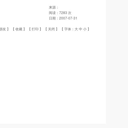
来源：
阅读：
7283
次
日期：
2007-07-31
朋友
】 【
收藏
】 【
打印
】 【
关闭
】 【 字体：
大
中
小
】