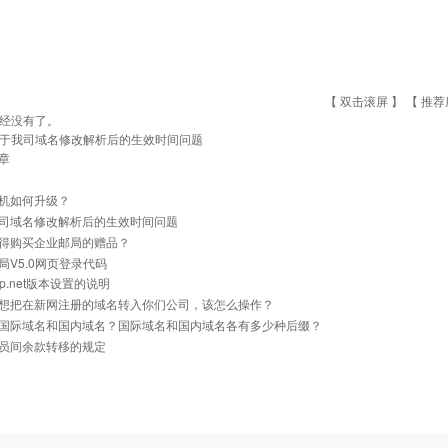
【 双击滚屏 】 【
推荐
经没有了。
于我司域名修改解析后的生效时间问题
章
机如何升级？
司域名修改解析后的生效时间问题
得购买企业邮局的赠品？
局V5.0网页登录代码
p.net版本设置的说明
想把在新网注册的域名转入你们公司，该怎么操作？
国际域名和国内域名？国际域名和国内域名各有多少种后缀？
员间余款转移的规定