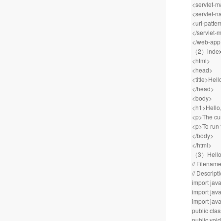
<servlet-
<servlet-
<url-patter
</servlet-
</web-app
（2）inde
<html>
<head>
<title>Hell
</head>
<body>
<h1>Hello,
<p>The cur
<p>To run 
</body>
</html>
（3）Hell
// Filenam
// Descript
import java
import java
import java
public cla
public voi