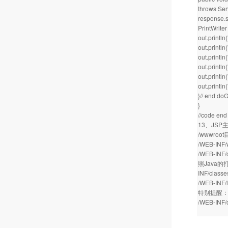
throws Ser
response.s
PrintWriter
out.println(
out.println
out.println(
out.println(
out.println(
out.println(
}// end do
}
//code end
13、JS
/wwwro
/WEB-I
/WEB-IN
照Java的
INF/class
/WEB-I
特别提醒
/WEB-I