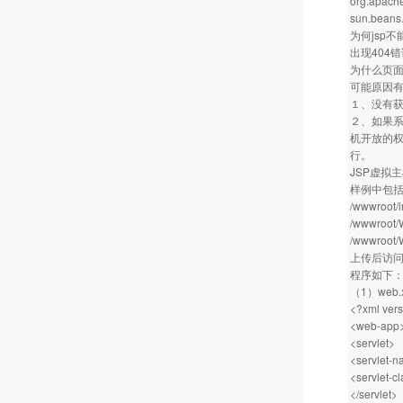
org.apache
sun.beans
为何jsp
出现404
为什么页面出现” 
可能原因
１、没有
２、如果系
机开放的
行。
JSP虚拟主机
样例中包括in
/wwwroot/i
/wwwroot/
/wwwroot/
上传后访
程序如下
（1）web
<?xml vers
<web-app
<servlet>
<servlet-
<servlet-c
</servlet>