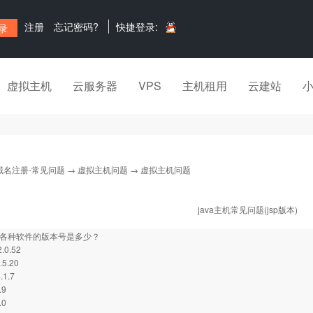
注册
忘记密码?
快捷登录:
虚拟主机
云服务器
VPS
主机租用
云建站
域名注册-常见问题
→
虚拟主机问题
→ 虚拟主机问题
java主机常见问题(jsp版本)
的各种软件的版本号是多少？
2.0.52
.5.20
.1.7
.9
.0