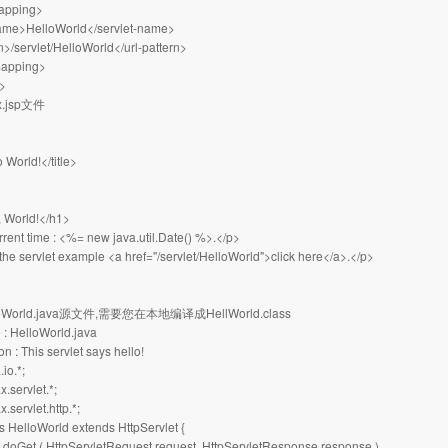
mapping>
name>HelloWorld</servlet-name>
n>/servlet/HelloWorld</url-pattern>
mapping>
>
x.jsp文件
o World!</title>
 World!</h1>
rent time : <%= new java.util.Date() %>.</p>
the servlet example <a href="/servlet/HelloWorld">click here</a>.</p>
oWorld.java源文件,需要您在本地编译成HellWorld.class
e : HelloWorld.java
ion : This servlet says hello!
.io.*;
x.servlet.*;
x.servlet.http.*;
ss HelloWorld extends HttpServlet {
d doGet ( HttpServletRequest request, HttpServletResponse response )