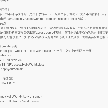
.jasper.
.
不能运行？
错误，找不到jsp文件时，是由于您的web.xml配置错误，造成JSP文件不能被解析执
java.security.AccessControlException: access denied”错误？
有两点：
获得正确的权限的情况下访问系统资源，建议您需要修改权限。您的站点目录是具有读
统权限经检查无误后仍出现”access denied”现象，很可能是由于您的代码执行时
权限列表”修改程序，如果仍不能解决问题可以和系统管理员联系，管理员会检查您的
servlet示例.
dex.jsp、web.xml、HelloWorld.class三个文件，分别上传到站点目录下
ndex.jsp
WEB-INF/web.xml
WEB-INF/classes/HelloWorld.class
问
http://yourdomain/
：
.xml的配置
ion="1.0" ?>
>
name>HelloWorld</servlet-name>
lass>HelloWorld</servlet-class>