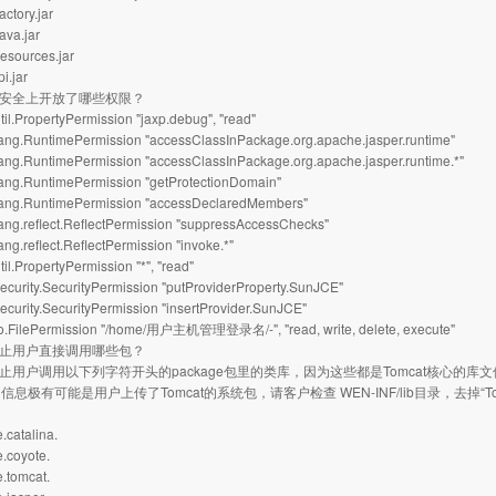
ctory.jar
ava.jar
esources.jar
pi.jar
在安全上开放了哪些权限？
il.PropertyPermission "jaxp.debug", "read"
ang.RuntimePermission "accessClassInPackage.org.apache.jasper.runtime"
ang.RuntimePermission "accessClassInPackage.org.apache.jasper.runtime.*"
ang.RuntimePermission "getProtectionDomain"
ang.RuntimePermission "accessDeclaredMembers"
ng.reflect.ReflectPermission "suppressAccessChecks"
ng.reflect.ReflectPermission "invoke.*"
il.PropertyPermission "*", "read"
curity.SecurityPermission "putProviderProperty.SunJCE"
curity.SecurityPermission "insertProvider.SunJCE"
o.FilePermission "/home/用户主机管理登录名/-", "read, write, delete, execute"
禁止用户直接调用哪些包？
禁止用户调用以下列字符开头的package包里的类库，因为这些都是Tomcat核心
息极有可能是用户上传了Tomcat的系统包，请客户检查 WEN-INF/lib目录，去掉“To
.catalina.
.coyote.
.tomcat.