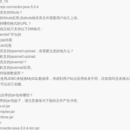
.0_10
ql-connector-java-5.0.4
否支持Struts？
持Struts应用,但struts相关库文件需要用户自己上传。
支持哪些格式的URL？
a虚拟主机只支持以下2种格式：
ervlet/”开头的
jsp结尾
.do结尾
否支持jspsmart.upload，有需要注意的地方么？
支持jspsmart.upload
否支持javamail？
机支持javamail应用。
如何链接数据库？
使用JDBC来链接MySQL数据库，考虑到用户站点应用各有不同，目前我司还未推
您可以自己创建。
系统自带的jar包有哪些？
自带的jar包如下，请注意避免与下面的文件产生冲突。
el.jar
mpiler.jar
ntime.jar
ar
nnector-java-5.0.4-bin.jar