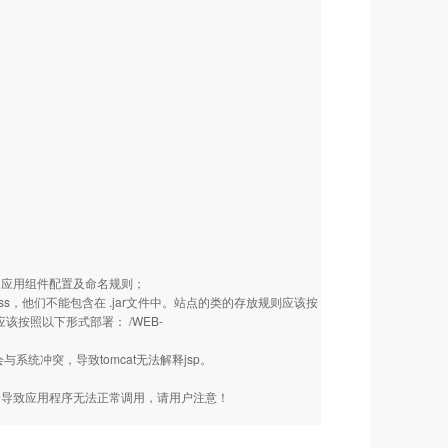
和其他的应用组件配置及命名规则；
rvlet class，他们不能包含在 .jar文件中。站点的类的存放规则应该按
 你应该按照以下形式部署： /WEB-
，会与系统冲突，导致tomcat无法解释jsp。
除，否则会导致应用程序无法正常调用，请用户注意！