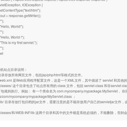
vletException, IOException {
etContentType("text/html");
 out = response.getWriter();
"");
("Hello, World!");
"");
"Hello, World !");
"This is my first servlet.");
"");
Get
P主机站点目录说明：
ot目录存放所有网页文件，包括jsp/php/html等格式的文件。
NF/web.xml 是Web应用程序配置文件，这是一个XML文件，其中描述了 servlet 
F/classes/ 这个目录包含了站点所有用的 class 文件，包括 servlet class 和非se
打包规则执行。例如： 有一个类命名为 com.mycompany.mypackage.MyServlet，
es/com/mycompany/mypackage/MyServlet.class ；
NF/lib/ 目录存放打包归档的jar文件，需要注意的是不能存放用户自己的servletjar文件
：
NF/classes/和/WEB-INF/lib 这两个目录和其中的文件都是系统必须的，不能删