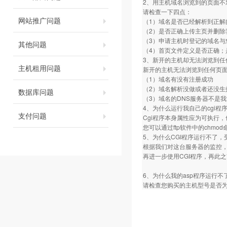
2、用主机域名浏览到的页面不
请检查一下四点：
网站推广问题
（1）域名是否已经解析到正解
（2）是否正确上传主页并删除
（3）申请主机时登记的域名与
其他问题
（4）首页文件定义是否正确；是否定义为
3、新开的主机却无法浏览到任
主机租用问题
新开的主机无法浏览到任何页
（1）域名有没有注册成功
（2）域名解析没做或者还没生
数据库问题
（3）域名的DNS服务器不是
4、为什么运行我自己的cgi程序总是
支付问题
Cgi程序本身属性应为可执行，
您可以通过ftp软件中的chm
5、为什么CGI程序运行不了，
根据我们对这台服务器的监控，
再进一步使用CGI程序，再此
6、为什么我的asp程序运行不
请检查您购买的主机型号是否为