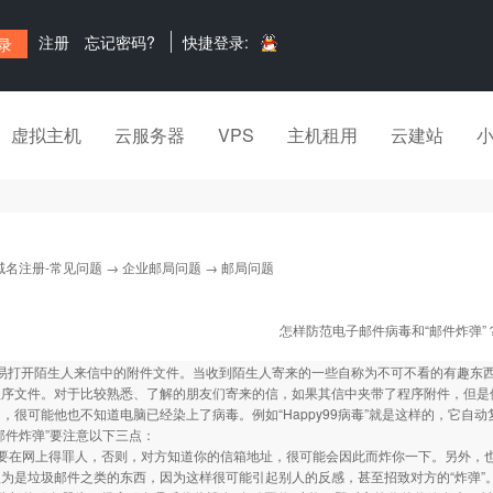
注册
忘记密码?
快捷登录:
虚拟主机
云服务器
VPS
主机租用
云建站
域名注册-常见问题
→
企业邮局问题
→ 邮局问题
怎样防范电子邮件病毒和“邮件炸弹”
轻易打开陌生人来信中的附件文件。当收到陌生人寄来的一些自称为不可不看的有趣东西时
程序文件。对于比较熟悉、了解的朋友们寄来的信，如果其信中夹带了程序附件，但是
，很可能他也不知道电脑已经染上了病毒。例如“Happy99病毒”就是这样的，它自
件炸弹”要注意以下三点：
在网上得罪人，否则，对方知道你的信箱地址，很可能会因此而炸你一下。另外，也
为是垃圾邮件之类的东西，因为这样很可能引起别人的反感，甚至招致对方的“炸弹”