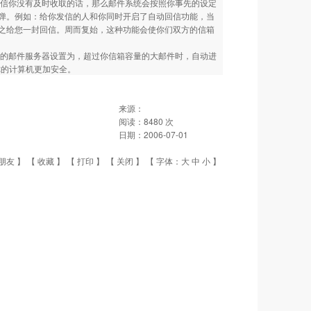
信你没有及时收取的话，那么邮件系统会按照你事先的设定
弹。例如：给你发信的人和你同时开启了自动回信功能，当
之给您一封回信。周而复始，这种功能会使你们双方的信箱
的邮件服务器设置为，超过你信箱容量的大邮件时，自动进
你的计算机更加安全。
来源：
阅读：
8480
次
日期：
2006-07-01
朋友
】 【
收藏
】 【
打印
】 【
关闭
】 【 字体：
大
中
小
】