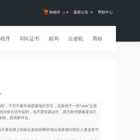
购物车
最新公告
帮助中心
0
小程序
SSL证书
邮局
云虚机
商标
？
，千万不要不假思索地打开它，尤其对于一些“.exe”之类
他没有在信中提到，也不要轻易运行，因为有些病毒是自己
动复制，跟着邮件走。
不要在网上到处乱贴你的网页地址或直接向陌生人发送有可
。