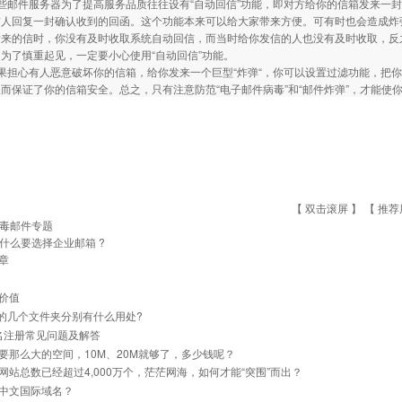
邮件服务器为了提高服务品质往往设有“自动回信”功能，即对方给你的信箱发来一封
信人回复一封确认收到的回函。这个功能本来可以给大家带来方便。可有时也会造成炸
发来的信时，你没有及时收取系统自动回信，而当时给你发信的人也没有及时收取，反
为了慎重起见，一定要小心使用“自动回信”功能。
担心有人恶意破坏你的信箱，给你发来一个巨型“炸弹“，你可以设置过滤功能，把你
而保证了你的信箱安全。总之，只有注意防范“电子邮件病毒”和“邮件炸弹”，才能使
【 双击滚屏 】 【
推荐
毒邮件专题
什么要选择企业邮箱 ?
章
价值
里的几个文件夹分别有什么用处?
名注册常见问题及解答
要那么大的空间，10M、20M就够了，多少钱呢？
网站总数已经超过4,000万个，茫茫网海，如何才能“突围”而出？
中文国际域名？