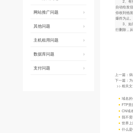
2、有些
自动给发
网站推广问题
你收到他
爆炸为止。
3、如果
其他问题
行删除，从
主机租用问题
数据库问题
支付问题
上一篇：
病
下一篇：
为
>> 相关文
域名的
FTP
CN域
我不需
世界上
什么是