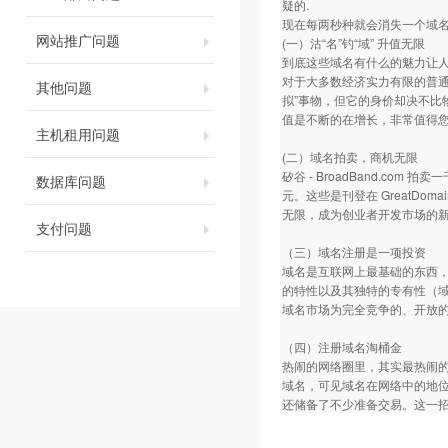
疑的.
现在每两秒种就会消失一个域名
网站推广问题
(一）沽“名”钓“域” 升值无限
到底这些域名有什么的魅力让
对于大多数经济实力有限的普通
其他问题
拟”事物，但它的身价却决不
值是不断的在增长，非常值得
主机租用问题
(二）域名拍卖，商机无限
矽谷 - BroadBand.com
数据库问题
元。这些是刊登在 GreatDo
无限，成为创业者开发市场的
支付问题
（三）域名注册是一项投资
域名是互联网上最基础的东西
的特性以及其独特的专有性（
域名市场为完全竞争的、开放
（四）注册域名淘桶金
热闹的网络圈里，其实最热闹
域名，可见域名在网络中的地
还储备了不少准备交易。这一