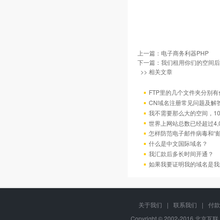
上一篇：
电子商务利器PHP
下一篇：
我们租用你们的空间后
>> 相关文章
FTP里的几个文件夹分别有
CN域名注册常见问题及解
我不需要那么大的空间，10
世界上网站总数已经超过4,
怎样防范电子邮件病毒和“邮
什么是中文国际域名？
我汇款后多长时间开通？
如果我要证明我的域名是我
关于我们
|
联系我们
|
付款
Copyright © 2002-2016 北京互联,