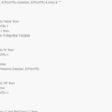
CP(intTR)=DataSet_ICP(intTR) & infos & "`"
="table" then
tTB+1
1 then
ub '不用处理余下的表格
="tr" then
tTR+1
alse
serve DataSet_ICP(intTR)
="td" then
rue
tTD+1
ar="/" and PreChar="<" then