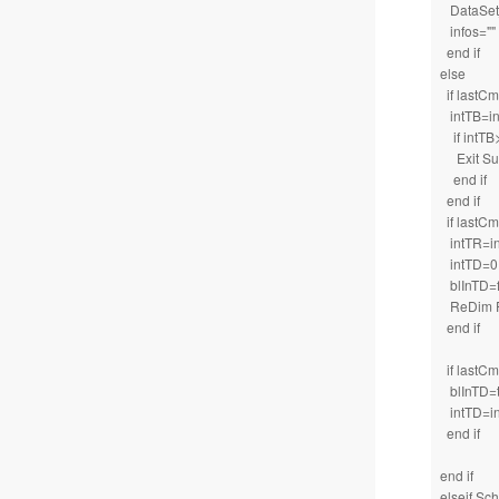
DataSet_I
infos=""
end if
else
if lastCmd
intTB=in
if intTB>
Exit S
end if
end if
if lastCmd
intTR=in
intTD=0
blInTD=f
ReDim Pre
end if
if lastCmd
blInTD=t
intTD=in
end if
end if
elseif Sch