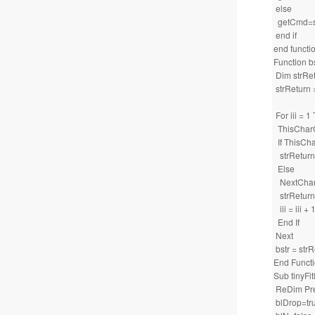
else
getCmd=s
end if
end functi
Function bs
Dim strRe
strReturn =
For iii = 1
ThisCharCo
If ThisCh
strReturn
Else
NextCharC
strReturn
iii = iii + 
End If
Next
bstr = str
End Funct
Sub tinyFi
ReDim Pre
blDrop=tr