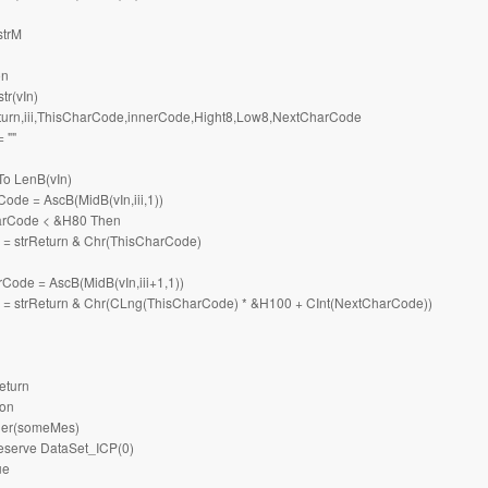
trM
on
tr(vIn)
turn,iii,ThisCharCode,innerCode,Hight8,Low8,NextCharCode
 ""
 To LenB(vIn)
de = AscB(MidB(vIn,iii,1))
arCode < &H80 Then
 = strReturn & Chr(ThisCharCode)
ode = AscB(MidB(vIn,iii+1,1))
 = strReturn & Chr(CLng(ThisCharCode) * &H100 + CInt(NextCharCode))
1
Return
ion
tler(someMes)
serve DataSet_ICP(0)
ue