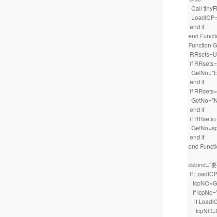
Call tinyF
LoadICP=
end if
end Funct
Function G
RRsets=U
if RRsets=
GetNo="
end if
if RRsets=
GetNo="
end if
if RRsets>
GetNo=spli
end if
end Funct
ckbind=
If LoadICP
IcpNO=Ge
If IcpNo=
if LoadIC
IcpNO=G