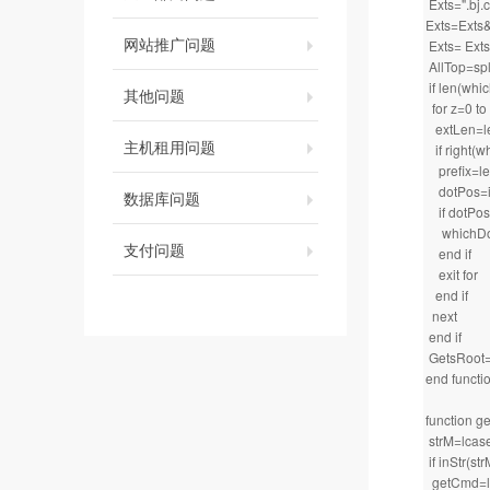
Exts=".bj.cn
Exts=Exts&"
网站推广问题
Exts= Exts 
AllTop=spli
if len(whi
其他问题
for z=0 to
extLen=le
主机租用问题
if right(w
prefix=le
dotPos=inS
数据库问题
if dotPos
whichDoma
支付问题
end if
exit for
end if
next
end if
GetsRoot
end functi
function g
strM=lcase
if inStr(st
getCmd=left