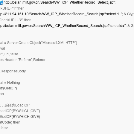
http://beian.miit.gov.cn/Search/WW_ICP_WhetherRecord_Select.jsp"
;
ckURL="1" then
tp://211.94.161.10/Search/WW_ICP_WhetherRecord_Search.jsp?selectid="
; & Gty
PCheckURL="2" then
tp://beian.miit.gov.cn/Search/WW_ICP_WhetherRecord_Search.jsp?selectid="
; & G
val = Server.CreateObject("Microsoft.XMLHTTP")
eval
", url, false
stHeader "Referer",Referer
.ResponseBody
val = Nothing
tr(GetICP)
ion
，必须先LoadICP
LoadICP(BYWHICH,GIVE)
GetICP(BYWHICH,GIVE)
RetCode) then
false