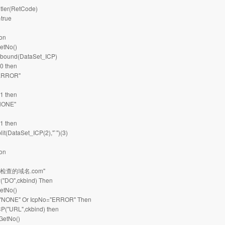
itler(RetCode)
true
ion
etNo()
bound(DataSet_ICP)
0 then
ERROR"
1 then
NONE"
1 then
t(DataSet_ICP(2),"`")(3)
ion
"要检查的域名.com"
("DO",ckbind) Then
tNo()
"NONE" Or IcpNo="ERROR" Then
P("URL",ckbind) then
etNo()