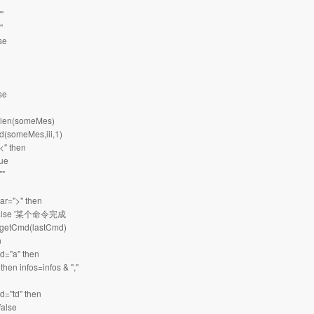
"
"
se
se
to len(someMes)
(someMes,iii,1)
<" then
ue
""
ar=">" then
false '某个命令完成
getCmd(lastCmd)
n
d="a" then
hen infos=infos & ","
="td" then
alse