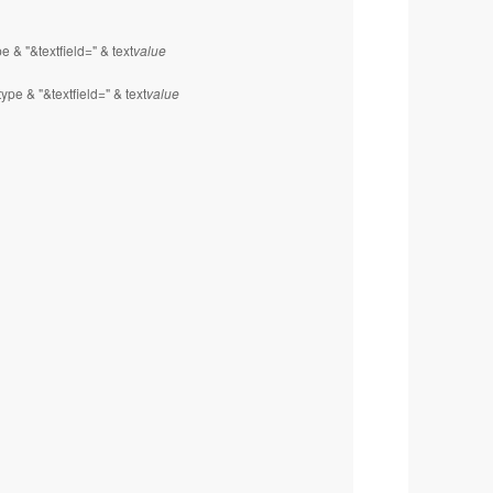
pe & "&textfield=" & text
value
type & "&textfield=" & text
value