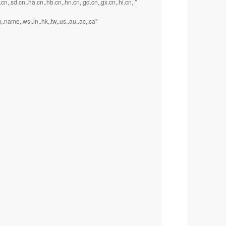
jx.cn,.sd.cn,.ha.cn,.hb.cn,.hn.cn,.gd.cn,.gx.cn,.hi.cn,."
,.name,.ws,.in,.hk,.tw,.us,.au,.ac,.ca"