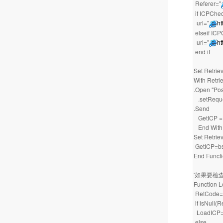
Referer="
if ICPChe
url="
ht
elseif IC
url="
ht
end if
Set Retrie
With Retri
.Open "Post
.setReque
.Send
GetICP =
End With
Set Retrie
GetICP=bs
End Funct
'如果要检查
Function 
RetCode=
if isNull(
LoadICP=
else