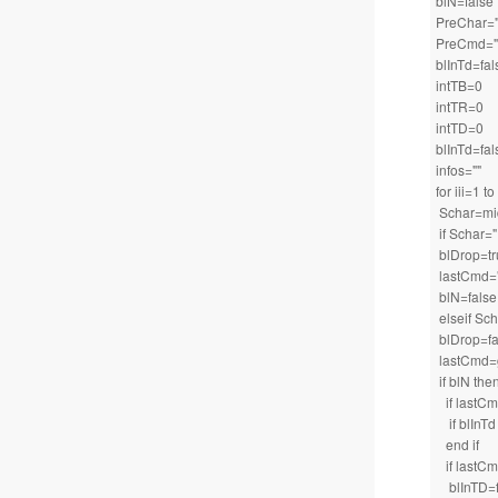
blN=false
PreChar="
PreCmd="
blInTd=fal
intTB=0
intTR=0
intTD=0
blInTd=fal
infos=""
for iii=1 
Schar=mid
if Schar="
blDrop=tr
lastCmd=
blN=false
elseif Sch
blDrop=
lastCmd=
if blN the
if lastCm
if blInTd t
end if
if lastCmd
blInTD=f