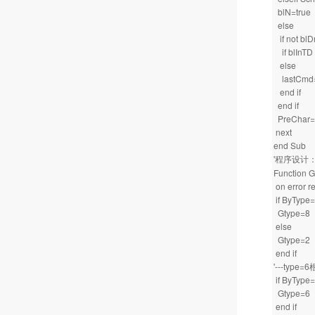
blN=true
else
if not blD
if blInTD 
else
lastCmd=
end if
end if
PreChar=
next
end Sub
'程序设计
Function G
on error r
if ByType=
Gtype=8
else
Gtype=2
end if
'---typ
if ByType
Gtype=6
end if