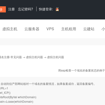
注册
忘记密码?
快捷登录:
虚拟主机
云服务器
VPS
主机租用
云建站
域名注册-常见问题
→
虚拟主机问题
→ 虚拟主机问题
用asp检查一个域名的备案状态的例
，自动到信产部网站核对一个域名的备案情况，如果备案成功，返回备案编号。
URL=1
et_ICP()
GetsRoot(ByVal whichDomain)
ain=Lcase(whichDomain)