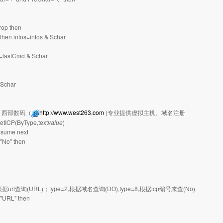
rop then
then infos=infos & Schar
lastCmd & Schar
Schar
：西部数码（
http://www.west263.com
)专业提供虚拟主机、域名注册
etICP(ByType,text
value
)
esume next
"No" then
e=6根据url查询(URL)；type=2,根据域名查询(DO),type=8,根据icp编号来查(No)
="URL" then