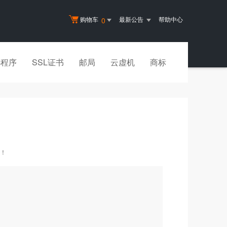
购物车
最新公告
帮助中心
0
小程序
SSL证书
邮局
云虚机
商标
子！