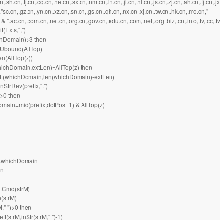
,.sh.cn,.tj.cn,.cq.cn,.he.cn,.sx.cn,.nm.cn,.ln.cn,.jl.cn,.hl.cn,.js.cn,.zj.cn,.ah.cn,.fj.cn,.
sc.cn,.gz.cn,.yn.cn,.xz.cn,.sn.cn,.gs.cn,.qh.cn,.nx.cn,.xj.cn,.tw.cn,.hk.cn,.mo.cn,"
& ".ac.cn,.com.cn,.net.cn,.org.cn,.gov.cn,.edu.cn,.com,.net,.org,.biz,.cn,.info,.tv,.cc,.tw
t(Exts,",")
chDomain)>3 then
 Ubound(AllTop)
n(AllTop(z))
hichDomain,extLen)=AllTop(z) then
ft(whichDomain,len(whichDomain)-extLen)
trRev(prefix,".")
>0 then
in=mid(prefix,dotPos+1) & AllTop(z)
=whichDomain
on
etCmd(strM)
(strM)
rM," ")>0 then
(strM,inStr(strM," ")-1)