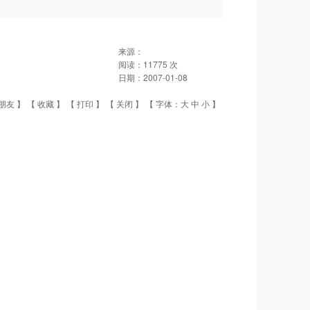
来源：
阅读：
11775
次
日期：
2007-01-08
朋友
】 【
收藏
】 【
打印
】 【
关闭
】 【 字体：
大
中
小
】