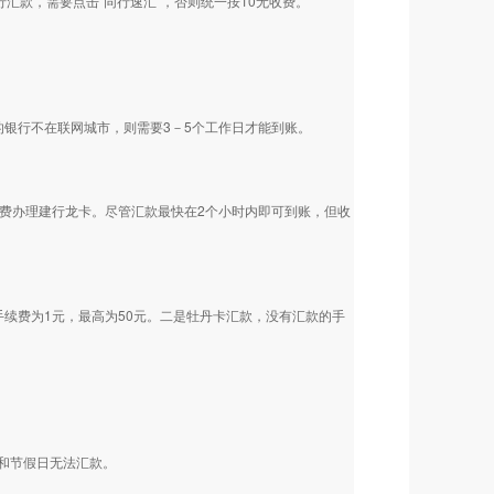
汇款，需要点击“同行速汇”，否则统一按10无收费。
银行不在联网城市，则需要3－5个工作日才能到账。
费办理建行龙卡。尽管汇款最快在2个小时内即可到账，但收
续费为1元，最高为50元。二是牡丹卡汇款，没有汇款的手
和节假日无法汇款。