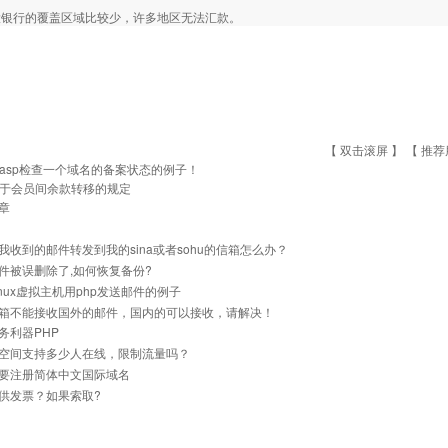
大银行的覆盖区域比较少，许多地区无法汇款。
【 双击滚屏 】 【
推荐
asp检查一个域名的备案状态的例子！
于会员间余款转移的规定
章
我收到的邮件转发到我的sina或者sohu的信箱怎么办？
件被误删除了,如何恢复备份?
inux虚拟主机用php发送邮件的例子
箱不能接收国外的邮件，国内的可以接收，请解决！
务利器PHP
空间支持多少人在线，限制流量吗？
要注册简体中文国际域名
供发票？如果索取?