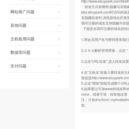
http://www.ebuypark.com/bbs
转发方式有两种:隐藏与非隐
网站推广问题
bbs.ebuypark.com时访问的虽
非隐藏转发时,浏览器地址栏将
我司注册的域名支持隐藏与非隐
其他问题
下面是在我司注册的域名的转
主机租用问题
1.用会员用户名与密码登录我
2.ＤＮＳ解析管理界面，点击
数据库问题
3.点击"URL转发",进入转发设
支付问题
4.在"主机名"处输入要转发的
假设是
http://www.ebuypark.co
5.点击"增加"按钮完成整个U
6.如果要让不加www的域名即eb
none，或者不填，转发地址
注：只有dns为ns1.myhosta
发。