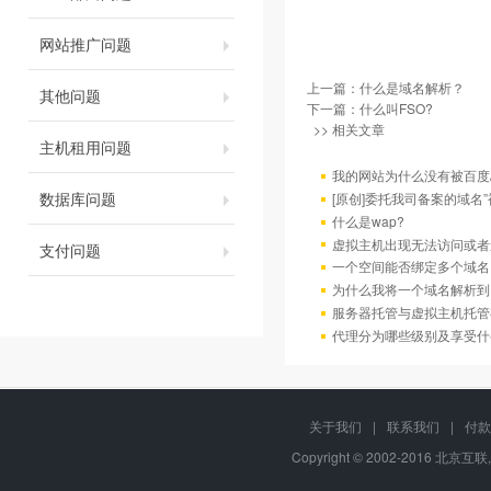
网站推广问题
上一篇：
什么是域名解析？
其他问题
下一篇：
什么叫FSO?
>> 相关文章
主机租用问题
我的网站为什么没有被百度/G
数据库问题
[原创]委托我司备案的域名
什么是wap?
虚拟主机出现无法访问或者
支付问题
一个空间能否绑定多个域名
为什么我将一个域名解析到
服务器托管与虚拟主机托管
代理分为哪些级别及享受什
关于我们
|
联系我们
|
付款
Copyright © 2002-2016 北京互联,