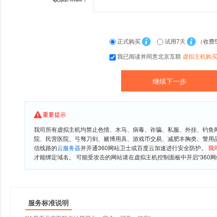
正式购买
试用7天
（收费
我已阅读并同意北京互联
虚拟主机购
重要提示
我司所有虚拟主机均禁止色情、木马、病毒、诈骗、私服、外挂、钓鱼
院、民营医院、弓驽刀剑、赌博用具、游戏币交易、减肥丰胸类、警用
信线路的
云服务器
并开通360网站卫士或百度云加速进行安全防护。
我
才能绑定域名。 可能受攻击的网站请在虚拟主机控制面板中开启“360网
服务标准说明