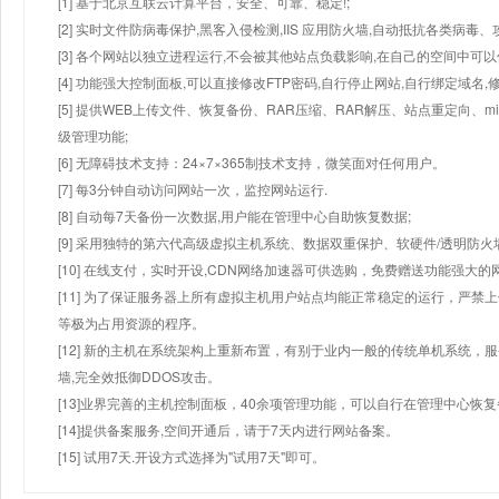
[1] 基于北京互联云计算平台，安全、可靠、稳定!;
[2] 实时文件防病毒保护,黑客入侵检测,IIS 应用防火墙,自动抵抗各类病毒、
[3] 各个网站以独立进程运行,不会被其他站点负载影响,在自己的空间中可以使用
[4] 功能强大控制面板,可以直接修改FTP密码,自行停止网站,自行绑定域名,
[5] 提供WEB上传文件、恢复备份、RAR压缩、RAR解压、站点重定向
级管理功能;
[6] 无障碍技术支持：24×7×365制技术支持，微笑面对任何用户。
[7] 每3分钟自动访问网站一次，监控网站运行.
[8] 自动每7天备份一次数据,用户能在管理中心自助恢复数据;
[9] 采用独特的第六代高级虚拟主机系统、数据双重保护、软硬件/透明防火
[10] 在线支付，实时开设,CDN网络加速器可供选购，免费赠送功能强大
[11] 为了保证服务器上所有虚拟主机用户站点均能正常稳定的运行，严禁上
等极为占用资源的程序。
[12] 新的主机在系统架构上重新布置，有别于业内一般的传统单机系统，
墙,完全效抵御DDOS攻击。
[13]业界完善的主机控制面板，40余项管理功能，可以自行在管理中心恢
[14]提供备案服务,空间开通后，请于7天内进行网站备案。
[15] 试用7天.开设方式选择为"试用7天"即可。